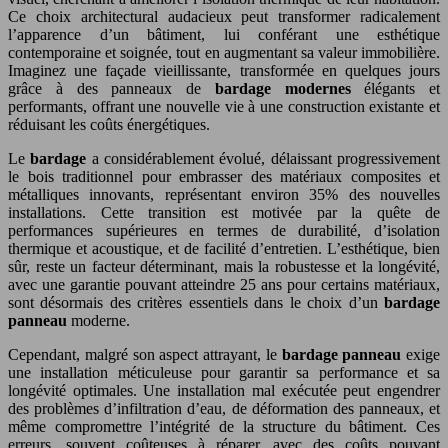
Ce choix architectural audacieux peut transformer radicalement
l’apparence d’un bâtiment, lui conférant une esthétique
contemporaine et soignée, tout en augmentant sa valeur immobilière.
Imaginez une façade vieillissante, transformée en quelques jours
grâce à des panneaux de
bardage modernes
élégants et
performants, offrant une nouvelle vie à une construction existante et
réduisant les coûts énergétiques.
Le
bardage
a considérablement évolué, délaissant progressivement
le bois traditionnel pour embrasser des matériaux composites et
métalliques innovants, représentant environ 35% des nouvelles
installations. Cette transition est motivée par la quête de
performances supérieures en termes de durabilité, d’isolation
thermique et acoustique, et de facilité d’entretien. L’esthétique, bien
sûr, reste un facteur déterminant, mais la robustesse et la longévité,
avec une garantie pouvant atteindre 25 ans pour certains matériaux,
sont désormais des critères essentiels dans le choix d’un
bardage
panneau
moderne.
Cependant, malgré son aspect attrayant, le
bardage panneau
exige
une installation méticuleuse pour garantir sa performance et sa
longévité optimales. Une installation mal exécutée peut engendrer
des problèmes d’infiltration d’eau, de déformation des panneaux, et
même compromettre l’intégrité de la structure du bâtiment. Ces
erreurs, souvent coûteuses à réparer, avec des coûts pouvant