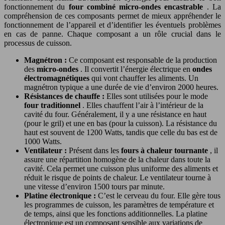
fonctionnement du
four combiné micro-ondes encastrable
. La
compréhension de ces composants permet de mieux appréhender le
fonctionnement de l’appareil et d’identifier les éventuels problèmes
en cas de panne. Chaque composant a un rôle crucial dans le
processus de cuisson.
Magnétron :
Ce composant est responsable de la production
des
micro-ondes
. Il convertit l’énergie électrique en
ondes
électromagnétiques
qui vont chauffer les aliments. Un
magnétron typique a une durée de vie d’environ 2000 heures.
Résistances de chauffe :
Elles sont utilisées pour le mode
four traditionnel
. Elles chauffent l’air à l’intérieur de la
cavité du four. Généralement, il y a une résistance en haut
(pour le gril) et une en bas (pour la cuisson). La résistance du
haut est souvent de 1200 Watts, tandis que celle du bas est de
1000 Watts.
Ventilateur :
Présent dans les
fours à chaleur tournante
, il
assure une répartition homogène de la chaleur dans toute la
cavité. Cela permet une cuisson plus uniforme des aliments et
réduit le risque de points de chaleur. Le ventilateur tourne à
une vitesse d’environ 1500 tours par minute.
Platine électronique :
C’est le cerveau du four. Elle gère tous
les programmes de cuisson, les paramètres de température et
de temps, ainsi que les fonctions additionnelles. La platine
électronique est un composant sensible aux variations de